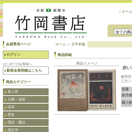
｜
ホー
会員専用ページ
ホーム
＞
文学初版
ログイン
商品詳細
商品イメージ
はじめてのお客様へ
赤い
新規会員登録はこちら
倉田百
三方シ
商品カテゴリー
型番
新入荷
販売
京都・滋賀
購入
謡本
歴史
国語・書誌
国文学