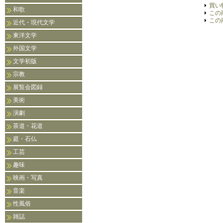
買い
和歌
この
この
近代・現代文学
東洋文学
外国文学
文学初版
宗教
展覧会図録
美術
演劇
茶道・花道
庭・石仏
工芸
趣味
映画・写真
音楽
性風俗
雑誌