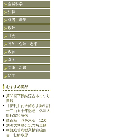
自然科学
法律
経済・産業
政治
社会
哲学・心理・思想
教育
漫画
文庫・新書
絵本
おすすめ商品
第39回下鴨納涼古本まつり
目録
【新刊】お大師さま御生誕
千二百五十年記念 弘法大
師行状絵詞伝
蝶百種 彩色木版 12図
満洲大博覧会記念写真帖
朝鮮総督府勧業模範絵葉
書 朝鮮水原