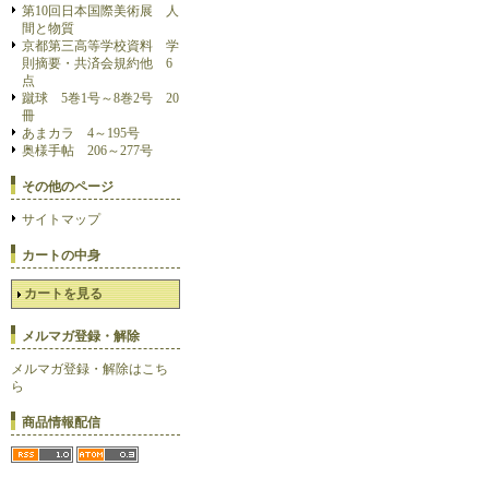
第10回日本国際美術展 人
間と物質
京都第三高等学校資料 学
則摘要・共済会規約他 6
点
蹴球 5巻1号～8巻2号 20
冊
あまカラ 4～195号
奥様手帖 206～277号
その他のページ
サイトマップ
カートの中身
カートを見る
メルマガ登録・解除
メルマガ登録・解除はこち
ら
商品情報配信