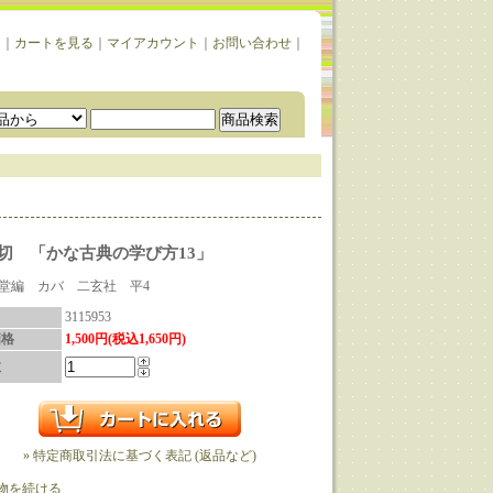
ム
｜
カートを見る
｜
マイアカウント
｜
お問い合わせ
｜
切 「かな古典の学び方13」
堂編 カバ 二玄社 平4
3115953
価格
1,500円(税込1,650円)
数
» 特定商取引法に基づく表記 (返品など)
物を続ける