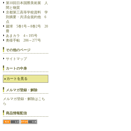
第10回日本国際美術展 人
間と物質
京都第三高等学校資料 学
則摘要・共済会規約他 6
点
蹴球 5巻1号～8巻2号 20
冊
あまカラ 4～195号
奥様手帖 206～277号
その他のページ
サイトマップ
カートの中身
カートを見る
メルマガ登録・解除
メルマガ登録・解除はこち
ら
商品情報配信