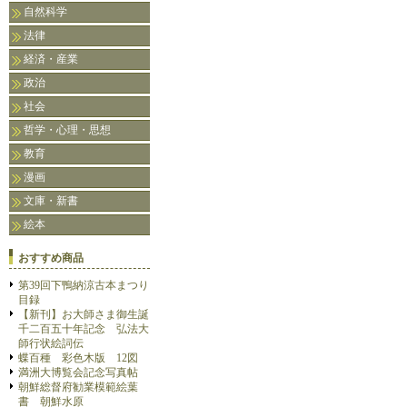
自然科学
法律
経済・産業
政治
社会
哲学・心理・思想
教育
漫画
文庫・新書
絵本
おすすめ商品
第39回下鴨納涼古本まつり
目録
【新刊】お大師さま御生誕
千二百五十年記念 弘法大
師行状絵詞伝
蝶百種 彩色木版 12図
満洲大博覧会記念写真帖
朝鮮総督府勧業模範絵葉
書 朝鮮水原