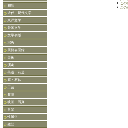
この
和歌
この
近代・現代文学
東洋文学
外国文学
文学初版
宗教
展覧会図録
美術
演劇
茶道・花道
庭・石仏
工芸
趣味
映画・写真
音楽
性風俗
雑誌