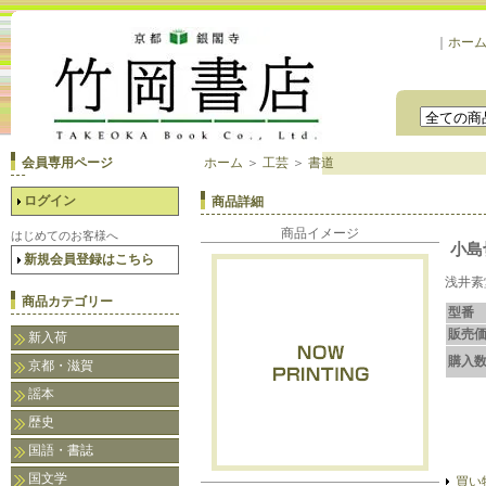
｜
ホー
会員専用ページ
ホーム
＞
工芸
＞
書道
ログイン
商品詳細
商品イメージ
はじめてのお客様へ
小島
新規会員登録はこちら
浅井素
商品カテゴリー
型番
販売
新入荷
購入
京都・滋賀
謡本
歴史
国語・書誌
国文学
買い