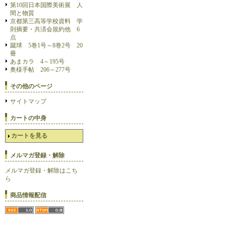
第10回日本国際美術展 人
間と物質
京都第三高等学校資料 学
則摘要・共済会規約他 6
点
蹴球 5巻1号～8巻2号 20
冊
あまカラ 4～195号
奥様手帖 206～277号
その他のページ
サイトマップ
カートの中身
カートを見る
メルマガ登録・解除
メルマガ登録・解除はこち
ら
商品情報配信