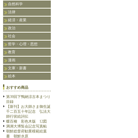
自然科学
法律
経済・産業
政治
社会
哲学・心理・思想
教育
漫画
文庫・新書
絵本
おすすめ商品
第39回下鴨納涼古本まつり
目録
【新刊】お大師さま御生誕
千二百五十年記念 弘法大
師行状絵詞伝
蝶百種 彩色木版 12図
満洲大博覧会記念写真帖
朝鮮総督府勧業模範絵葉
書 朝鮮水原