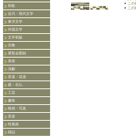
この
和歌
この
近代・現代文学
東洋文学
外国文学
文学初版
宗教
展覧会図録
美術
演劇
茶道・花道
庭・石仏
工芸
趣味
映画・写真
音楽
性風俗
雑誌