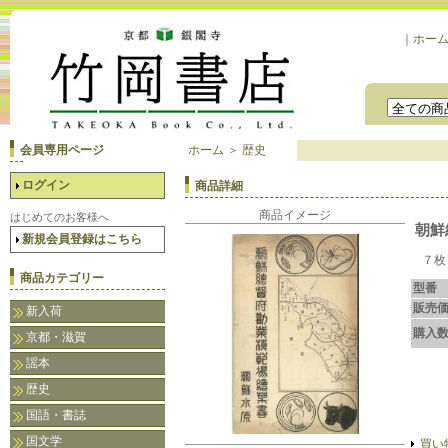
｜
ホー
会員専用ページ
ホーム
＞
歴史
ログイン
商品詳細
商品イメージ
はじめてのお客様へ
朝鮮
新規会員登録はこちら
７枚
商品カテゴリー
型番
販売
新入荷
購入
京都・滋賀
謡本
歴史
国語・書誌
国文学
買い