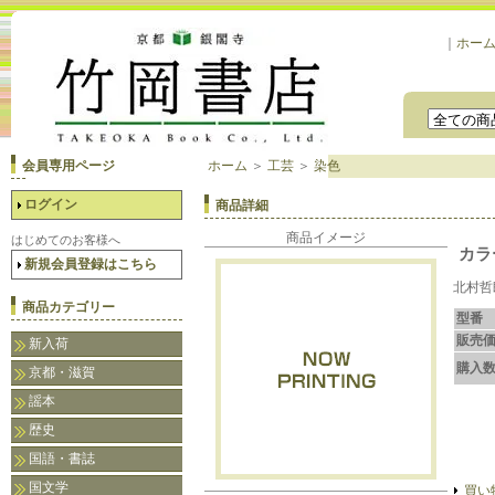
｜
ホー
会員専用ページ
ホーム
＞
工芸
＞
染色
ログイン
商品詳細
商品イメージ
はじめてのお客様へ
カラ
新規会員登録はこちら
北村哲
商品カテゴリー
型番
販売
新入荷
購入
京都・滋賀
謡本
歴史
国語・書誌
国文学
買い