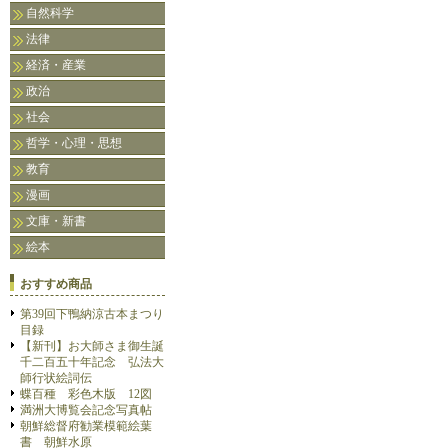
自然科学
法律
経済・産業
政治
社会
哲学・心理・思想
教育
漫画
文庫・新書
絵本
おすすめ商品
第39回下鴨納涼古本まつり
目録
【新刊】お大師さま御生誕
千二百五十年記念 弘法大
師行状絵詞伝
蝶百種 彩色木版 12図
満洲大博覧会記念写真帖
朝鮮総督府勧業模範絵葉
書 朝鮮水原