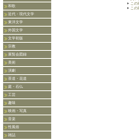
この
和歌
この
近代・現代文学
東洋文学
外国文学
文学初版
宗教
展覧会図録
美術
演劇
茶道・花道
庭・石仏
工芸
趣味
映画・写真
音楽
性風俗
雑誌