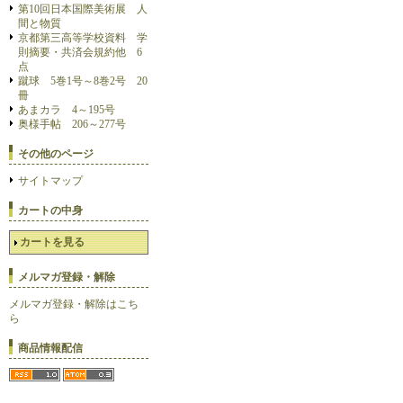
第10回日本国際美術展 人
間と物質
京都第三高等学校資料 学
則摘要・共済会規約他 6
点
蹴球 5巻1号～8巻2号 20
冊
あまカラ 4～195号
奥様手帖 206～277号
その他のページ
サイトマップ
カートの中身
カートを見る
メルマガ登録・解除
メルマガ登録・解除はこち
ら
商品情報配信