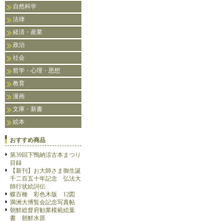
自然科学
法律
経済・産業
政治
社会
哲学・心理・思想
教育
漫画
文庫・新書
絵本
おすすめ商品
第39回下鴨納涼古本まつり
目録
【新刊】お大師さま御生誕
千二百五十年記念 弘法大
師行状絵詞伝
蝶百種 彩色木版 12図
満洲大博覧会記念写真帖
朝鮮総督府勧業模範絵葉
書 朝鮮水原