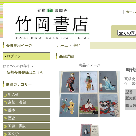
｜
ホー
会員専用ページ
ホーム
＞
美術
ログイン
商品詳細
商品イメージ
はじめてのお客様へ
時代
新規会員登録はこちら
高橋史
ケ 京
商品カテゴリー
型番
新入荷
販売
京都・滋賀
購入
謡本
歴史
国語・書誌
国文学