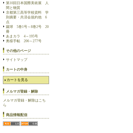
第10回日本国際美術展 人
間と物質
京都第三高等学校資料 学
則摘要・共済会規約他 6
点
蹴球 5巻1号～8巻2号 20
冊
あまカラ 4～195号
奥様手帖 206～277号
その他のページ
サイトマップ
カートの中身
カートを見る
メルマガ登録・解除
メルマガ登録・解除はこち
ら
商品情報配信