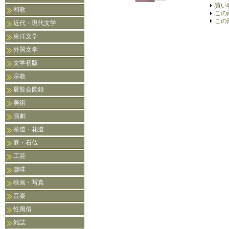
買い
和歌
この
この
近代・現代文学
東洋文学
外国文学
文学初版
宗教
展覧会図録
美術
演劇
茶道・花道
庭・石仏
工芸
趣味
映画・写真
音楽
性風俗
雑誌